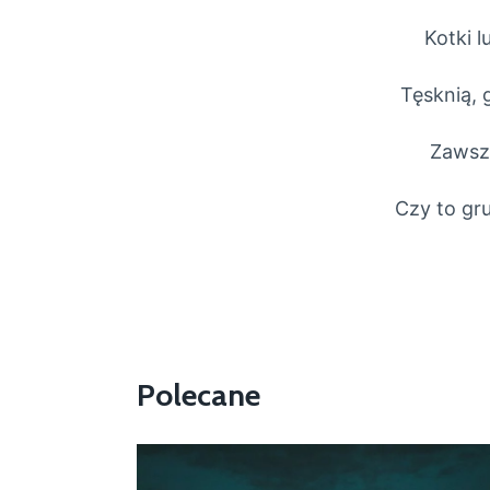
Kotki l
Tęsknią, 
Zawsze
Czy to gru
Polecane