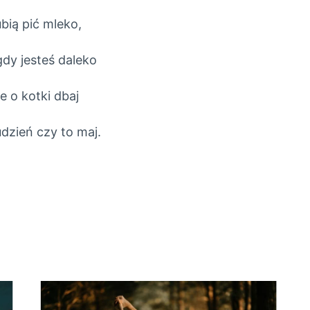
ubią pić mleko,
gdy jesteś daleko
 o kotki dbaj
dzień czy to maj.