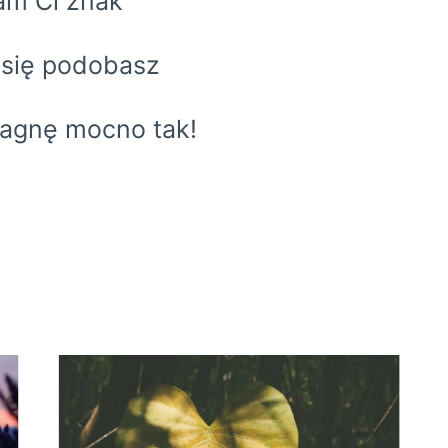
am Ci znak
 się podobasz
ragnę mocno tak!